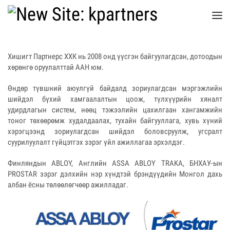
Хишигт Партнерс ХХК нь 2008 онд үүсгэн байгуулагдсан, дотоодын
хөрөнгө оруулалттай ААН юм.
Өндөр түвшний аюулгүй байдалд зориулагдсан мэргэжлийн
шийдэл бүхий хамгаалалтын цоож, түлхүүрийн хяналт
удирдлагын систем, нөөц тэжээлийн цахилгаан хангамжийн
тоног төхөөрөмж худалдаалах, тухайн байгууллага, хувь хүний
хэрэгцээнд зориулагдсан шийдэл боловсруулж, угсралт
суурилуулалт гүйцэтгэх зэрэг үйл ажиллагаа эрхэлдэг.
Финляндын ABLOY, Английн ASSA ABLOY TRAKA, БНХАУ-ын
PROSTAR зэрэг дэлхийн нэр хүндтэй брэндүүдийн Монгол дахь
албан ёсны төлөөлөгчөөр ажилладаг.