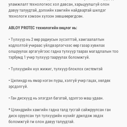
уламжлалт технологиос хол давсан, харьцуулшгүй олон
давуу талуудтай, дэлхийн хамгийн найдвартай шилдэг
технологи хэмээн хүлээн зөвшөөрөгдсөн.
ABLOY PROTEС технологийн онцлог нь:
• Түлхүүр нь 2 өөр радиусын зүсэлттэй, хамгаалалтын
кодлолтой учираас үйлдвэрлэгчээс өөр газар хувилах
олшруулах аргагүйгээс гадна түлхүүр таарах магадлалын тоо
тэрбумд 1 учир түлхүүр тааруулах боломжгүй.
• Түлхүүрийн нүх жижиг, түлхүүр блоклох системтэй
• Цилиндр нь ямар нэгэн пүрш, хэлгүй учир гацах, хөлдөх
эрсдэлгүй.
• Ган дискүүд нь элэгдэл багатай, эдэлгээ маш удаан.
* Цлиндрийн хамгийн гадна талд тусгай сайжруулсан ган
диск оруулсан тул түлхүүрийн нүхийг дрилдэж эвдэх
боломжгүй гм олон давуу талуудтай.