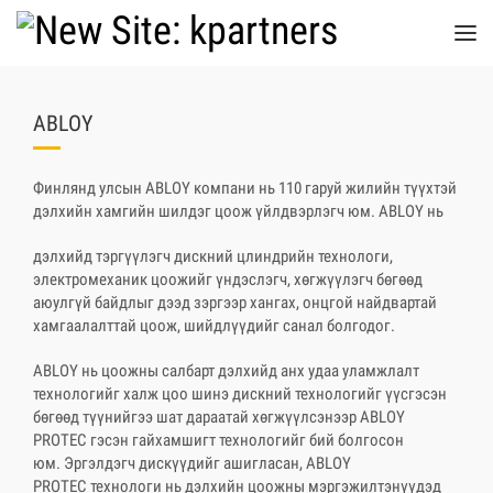
ABLOY
Финлянд улсын ABLOY компани нь 110 гаруй жилийн түүхтэй
дэлхийн хамгийн шилдэг цоож үйлдвэрлэгч юм. ABLOY нь
дэлхийд тэргүүлэгч дискний цлиндрийн технологи,
электромеханик цоожийг үндэслэгч, хөгжүүлэгч бөгөөд
аюулгүй байдлыг дээд зэргээр хангах, онцгой найдвартай
хамгаалалттай цоож, шийдлүүдийг санал болгодог.
ABLOY нь цоожны салбарт дэлхийд анх удаа уламжлалт
технологийг халж цоо шинэ дискний технологийг үүсгэсэн
бөгөөд түүнийгээ шат дараатай хөгжүүлсэнээр ABLOY
PROTEС гэсэн гайхамшигт технологийг бий болгосон
юм. Эргэлдэгч дискүүдийг ашигласан, ABLOY
PROTEC технологи нь дэлхийн цоожны мэргэжилтэнүүдэд