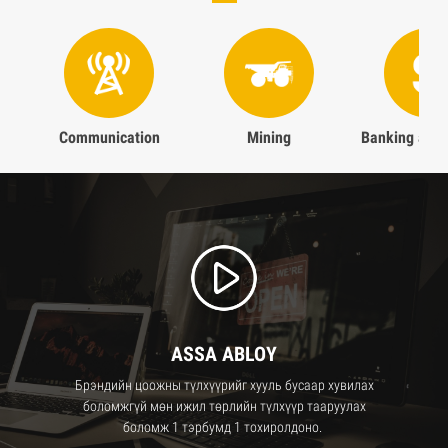
Communication
Mining
Banking and 
ASSA ABLOY
Брэндийн цоожны түлхүүрийг хууль бусаар хувилах
боломжгүй мөн ижил төрлийн түлхүүр тааруулах
боломж 1 тэрбумд 1 тохиролдоно.