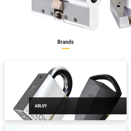
/
Brands
ABLOY